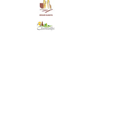
Régnié-Durette
Claveisolles
Morgon
St Georges de R.
Belleville en B