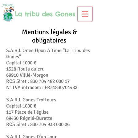
La tribu des Gones
Mentions légales &
obligatoires
S.A.R.L Once Upon A Time "La Tribu des
Gones"
Capital 1000 €
1328 Route du cru
69910 Villié-Morgon
RCS Siret :
830 704 482 000 17
N° TVA intracom : FR31830704482
S.A.R.L Gones Trotteurs
Capital 1000 €
117 Place de l'église
69430 Régnié-Durette
RCS Siret :
830 704 938 000 26
S.A.R.L Gones D'un Jour